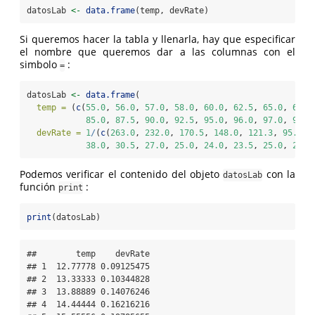
datosLab 
<-
data.frame
(temp, devRate)
Si queremos hacer la tabla y llenarla, hay que especificar
el nombre que queremos dar a las columnas con el
simbolo
:
=
datosLab 
<-
data.frame
(
temp =
 (
c
(
55.0
, 
56.0
, 
57.0
, 
58.0
, 
60.0
, 
62.5
, 
65.0
, 
67.5
85.0
, 
87.5
, 
90.0
, 
92.5
, 
95.0
, 
96.0
, 
97.0
, 
97.5
devRate =
1
/
(
c
(
263.0
, 
232.0
, 
170.5
, 
148.0
, 
121.3
, 
95.5
, 
38.0
, 
30.5
, 
27.0
, 
25.0
, 
24.0
, 
23.5
, 
25.0
, 
26.5
Podemos verificar el contenido del objeto
con la
datosLab
función
:
print
print
(datosLab)
##        temp    devRate

## 1  12.77778 0.09125475

## 2  13.33333 0.10344828

## 3  13.88889 0.14076246

## 4  14.44444 0.16216216
