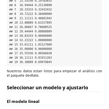
## 5  15.55556 0.19785655

## 6  16.94444 0.25130890

## 7  18.33333 0.32432432

## 8  19.72222 0.38400000

## 9  21.11111 0.46601942

## 10 23.88889 0.63157895

## 11 26.66667 0.78688525

## 12 29.44444 0.88888889

## 13 30.83333 0.96000000

## 14 32.22222 1.00000000

## 15 33.61111 1.02127660

## 16 35.00000 0.96000000

## 17 35.55556 0.90566038

## 18 36.11111 0.81911263

## 19 36.38889 0.69970845
Nuestros datos estan listos para empezar el análisis con
el paquete devRate.
Seleccionar un modelo y ajustarlo
El modelo lineal