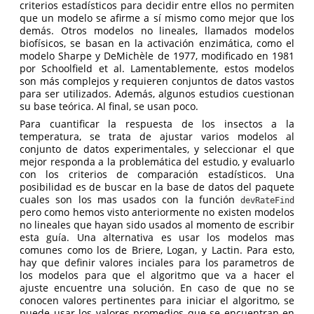
criterios estadísticos para decidir entre ellos no permiten
que un modelo se afirme a sí mismo como mejor que los
demás. Otros modelos no lineales, llamados modelos
biofísicos, se basan en la activación enzimática, como el
modelo Sharpe y DeMichèle de 1977, modificado en 1981
por Schoolfield et al. Lamentablemente, estos modelos
son más complejos y requieren conjuntos de datos vastos
para ser utilizados. Además, algunos estudios cuestionan
su base teórica. Al final, se usan poco.
Para cuantificar la respuesta de los insectos a la
temperatura, se trata de ajustar varios modelos al
conjunto de datos experimentales, y seleccionar el que
mejor responda a la problemática del estudio, y evaluarlo
con los criterios de comparación estadísticos. Una
posibilidad es de buscar en la base de datos del paquete
cuales son los mas usados con la función
devRateFind
pero como hemos visto anteriormente no existen modelos
no lineales que hayan sido usados al momento de escribir
esta guía. Una alternativa es usar los modelos mas
comunes como los de Briere, Logan, y Lactin. Para esto,
hay que definir valores inciales para los parametros de
los modelos para que el algoritmo que va a hacer el
ajuste encuentre una solución. En caso de que no se
conocen valores pertinentes para iniciar el algoritmo, se
puede usar los valores promedios que se encuentran en