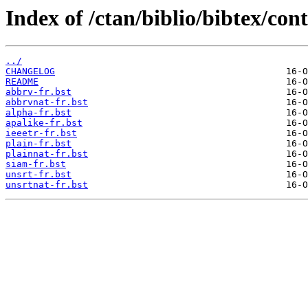
Index of /ctan/biblio/bibtex/cont
../
CHANGELOG
README
abbrv-fr.bst
abbrvnat-fr.bst
alpha-fr.bst
apalike-fr.bst
ieeetr-fr.bst
plain-fr.bst
plainnat-fr.bst
siam-fr.bst
unsrt-fr.bst
unsrtnat-fr.bst